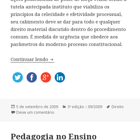
tutela antecipada instituto que viabiliza os
princípios da celeridade e efetividade processual,
seu cabimento deve se dar para todo e qualquer
direito material discutido dentro do procedimento
comum. É medida de urgência que obedece aos
parâmetros do moderno processo constitucional.
Continuar lendo
Possibilidade de se Deferir Tutela Ante
Publicado
5 de setembro de 2009
Categorias
3ª edição :: 09/2009
Tags
Direito
em
Deixe um comentário
Pedagogia no Ensino