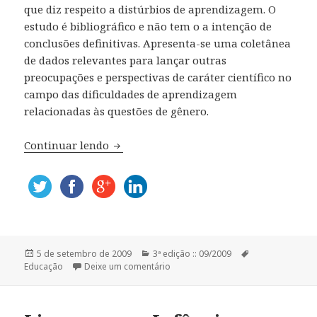
que diz respeito a distúrbios de aprendizagem. O
estudo é bibliográfico e não tem o a intenção de
conclusões definitivas. Apresenta-se uma coletânea
de dados relevantes para lançar outras
preocupações e perspectivas de caráter científico no
campo das dificuldades de aprendizagem
relacionadas às questões de gênero.
Continuar lendo
Sucesso nas Meninas, Fracasso nos Men
Publicado
5 de setembro de 2009
Categorias
3ª edição :: 09/2009
Tags
Educação
em
Deixe um comentário