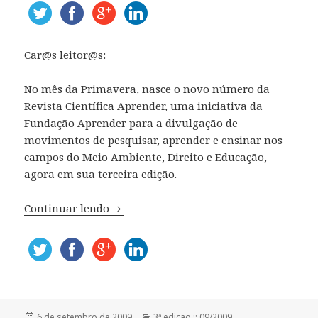
Car@s leitor@s:
No mês da Primavera, nasce o novo número da
Revista Científica Aprender, uma iniciativa da
Fundação Aprender para a divulgação de
movimentos de pesquisar, aprender e ensinar nos
campos do Meio Ambiente, Direito e Educação,
agora em sua terceira edição.
Continuar lendo
Editorial
Publicado
6 de setembro de 2009
Categorias
3ª edição :: 09/2009