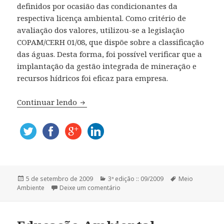
definidos por ocasião das condicionantes da
respectiva licença ambiental. Como critério de
avaliação dos valores, utilizou-se a legislação
COPAM/CERH 01/08, que dispõe sobre a classificação
das águas. Desta forma, foi possível verificar que a
implantação da gestão integrada de mineração e
recursos hídricos foi eficaz para empresa.
Continuar lendo
Monitoramento de Águas Superficiais em
Publicado
5 de setembro de 2009
Categorias
3ª edição :: 09/2009
Tags
Meio
Ambiente
em
Deixe um comentário