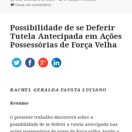
em
Deixe um comentário
Possibilidade de se Deferir
Tutela Antecipada em Ações
Possessórias de Força Velha
RACHEL GERALDA FAUSTA LUCIANO
Resumo
O presente trabalho discorrerá sobre a
possibilidade de se deferir a tutela antecipada nas
ações possessórias de posse de força velha. Sendo a