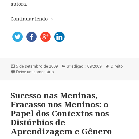
autora.
Continuar lendo
Pedagogia no Ensino Superior: uma refl
Publicado
5 de setembro de 2009
Categorias
3ª edição :: 09/2009
Tags
Direito
em
Deixe um comentário
Sucesso nas Meninas,
Fracasso nos Meninos: o
Papel dos Contextos nos
Distúrbios de
Aprendizagem e Gênero