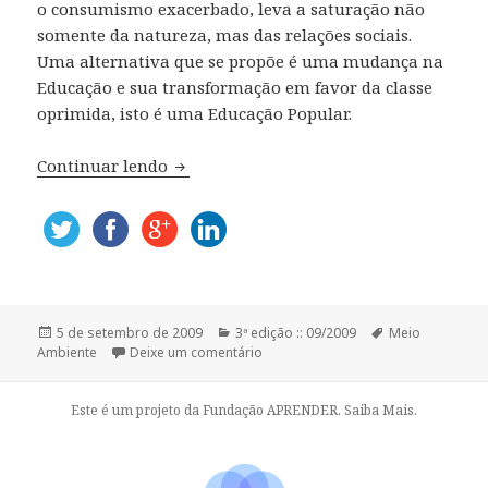
o consumismo exacerbado, leva a saturação não
somente da natureza, mas das relações sociais.
Uma alternativa que se propõe é uma mudança na
Educação e sua transformação em favor da classe
oprimida, isto é uma Educação Popular.
Continuar lendo
Educação Ambiental Popular: Uma Alte
Publicado
5 de setembro de 2009
Categorias
3ª edição :: 09/2009
Tags
Meio
Ambiente
em
Deixe um comentário
Este é um projeto da Fundação APRENDER.
Saiba Mais.