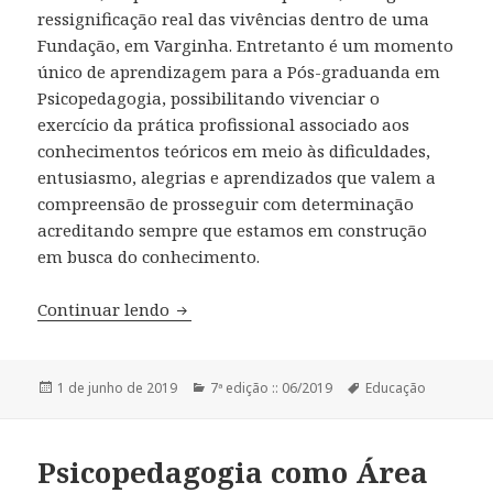
ressignificação real das vivências dentro de uma
Fundação, em Varginha. Entretanto é um momento
único de aprendizagem para a Pós-graduanda em
Psicopedagogia, possibilitando vivenciar o
exercício da prática profissional associado aos
conhecimentos teóricos em meio às dificuldades,
entusiasmo, alegrias e aprendizados que valem a
compreensão de prosseguir com determinação
acreditando sempre que estamos em construção
em busca do conhecimento.
Continuar lendo
Mova-se para Aprender: Relato Psicope
Publicado
1 de junho de 2019
Categorias
7ª edição :: 06/2019
Tags
Educação
em
Psicopedagogia como Área