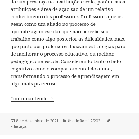
da sua presença na instituição escola, porém, suas
atribuições e área de ação são de um relativo
conhecimento dos professores. Professores que os
veem como um aliado no processo de
aprendizagem escolar, que não percebe seu
trabalho como algo posterior as dificuldades, mas,
que junto aos professores buscam estratégias para
de melhorar o processo educativo, ou melhor,
pedagógico na escola. Considerando tanto o lado
cognitivo como o comportamental do aluno,
transformando o processo de aprendizagem em
algo mais prazeroso.
Continuar lendo
O psicopedagogo na visão do docente no
Publicado
8 de dezembro de 2021
Categorias
8ª edição :: 12/2021
Tags
Educação
em