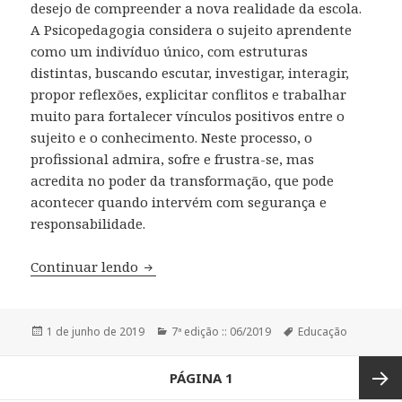
desejo de compreender a nova realidade da escola.
A Psicopedagogia considera o sujeito aprendente
como um indivíduo único, com estruturas
distintas, buscando escutar, investigar, interagir,
propor reflexões, explicitar conflitos e trabalhar
muito para fortalecer vínculos positivos entre o
sujeito e o conhecimento. Neste processo, o
profissional admira, sofre e frustra-se, mas
acredita no poder da transformação, que pode
acontecer quando intervém com segurança e
responsabilidade.
Continuar lendo
Análise do Papel do Ser-Ensinante em 
Publicado
1 de junho de 2019
Categorias
7ª edição :: 06/2019
Tags
Educação
em
Navegação
PÁGINA
1
por