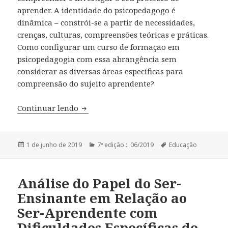
aprender. A identidade do psicopedagogo é
dinâmica – constrói-se a partir de necessidades,
crenças, culturas, compreensões teóricas e práticas.
Como configurar um curso de formação em
psicopedagogia com essa abrangência sem
considerar as diversas áreas específicas para
compreensão do sujeito aprendente?
Continuar lendo
Psicopedagogia como Área de Conhecim
Publicado
1 de junho de 2019
Categorias
7ª edição :: 06/2019
Tags
Educação
em
Análise do Papel do Ser-
Ensinante em Relação ao
Ser-Aprendente com
Dificuldades Específicas de