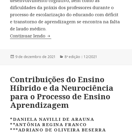
desenvolvimento cognitivo, bem como as
dificuldades da práxis dos professores durante o
processo de escolarização do educando com déficit
e transtorno de aprendizagem se encontra na falta
de laudo médico.
Continuar lendo
Desafios da Prática Pedagógica em Al
Publicado
9 de dezembro de 2021
Categorias
8ª edição :: 12/2021
em
Contribuições do Ensino
Híbrido e da Neurociência
para o Processo de Ensino
Aprendizagem
*DANIELA NAVILLI DE ARAUNA
**ANTÔNIA REGINA FRANCO
***ADRIANO DE OLIVEIRA BESERRA