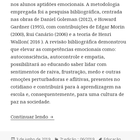
nos alunos aptidões emocionais. A metodologia
empregada foi a pesquisa bibliográfica, centrada
nas obras de Daniel Goleman (2012), e Howard
Gardner (1995), com contribuições de Edgar Morin
(2000), Rui Canário (2006) e a teoria de Henri
Wallon( 2016 ). A revisão bibliográfica demonstrou
que elevar as competências emocionais como:
autoconsciência, autocontrole e empatia,
possibilitará ao educando saber lidar com
sentimentos de raiva, frustração, medo e outras
emoções perturbadoras e aflitivas, presentes no
cotidiano e contribuirá para à aprendizagem na
escola e, consequentemente, para uma cultura de
paz na sociedade.
Continuar lendo
Educação Emocional, Pressupostos para
Publicado
3 de junho de 2019
Categorias
7ª edição :: 06/2019
Tags
Educação