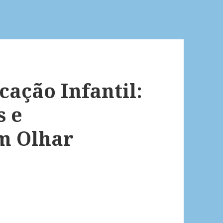
cação Infantil:
s e
m Olhar