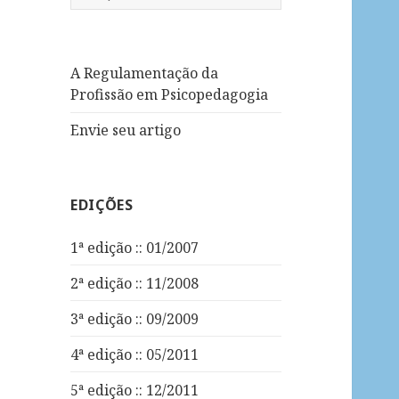
e
s
q
u
A Regulamentação da
i
Profissão em Psicopedagogia
s
Envie seu artigo
a
r
p
o
EDIÇÕES
r
:
1ª edição :: 01/2007
2ª edição :: 11/2008
3ª edição :: 09/2009
4ª edição :: 05/2011
5ª edição :: 12/2011